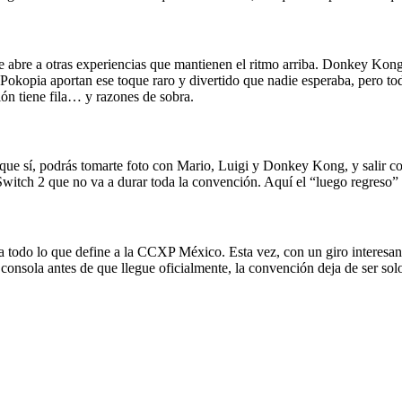
e abre a otras experiencias que mantienen el ritmo arriba. Donkey Kon
kopia aportan ese toque raro y divertido que nadie esperaba, pero to
ón tiene fila… y razones de sobra.
ue sí, podrás tomarte foto con Mario, Luigi y Donkey Kong, y salir con m
itch 2 que no va a durar toda la convención. Aquí el “luego regreso” 
ra todo lo que define a la CCXP México. Esta vez, con un giro interesa
onsola antes de que llegue oficialmente, la convención deja de ser solo