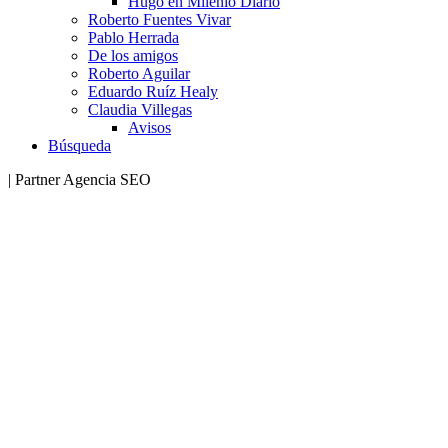
Hugo en Milenio Diario
Roberto Fuentes Vivar
Pablo Herrada
De los amigos
Roberto Aguilar
Eduardo Ruíz Healy
Claudia Villegas
Avisos
Búsqueda
| Partner Agencia SEO