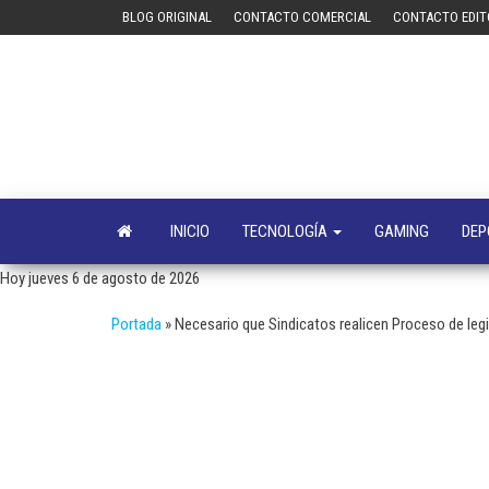
Saltar
BLOG ORIGINAL
CONTACTO COMERCIAL
CONTACTO EDIT
al
contenido
INICIO
TECNOLOGÍA
GAMING
DEP
Hoy jueves 6 de agosto de 2026
Portada
»
Necesario que Sindicatos realicen Proceso de leg