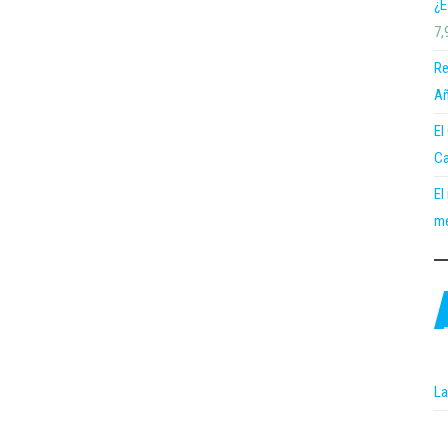
¿E
7,
Re
Añ
El
Ca
El
me
La