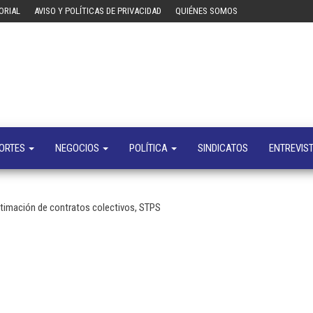
ORIAL
AVISO Y POLÍTICAS DE PRIVACIDAD
QUIÉNES SOMOS
Tecn
Noticias 
opinión
sobre
tecnologí
y
negocio
ORTES
NEGOCIOS
POLÍTICA
SINDICATOS
ENTREVIS
itimación de contratos colectivos, STPS