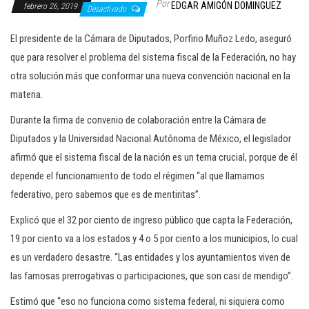
Por
EDGAR AMIGÓN DOMINGUEZ
febrero 26, 2019
c
Desactivado
i
El presidente de la Cámara de Diputados, Porfirio Muñoz Ledo, aseguró
ó
que para resolver el problema del sistema fiscal de la Federación, no hay
n
otra solución más que conformar una nueva convención nacional en la
materia.
Durante la firma de convenio de colaboración entre la Cámara de
Diputados y la Universidad Nacional Autónoma de México, el legislador
afirmó que el sistema fiscal de la nación es un tema crucial, porque de él
depende el funcionamiento de todo el régimen “al que llamamos
federativo, pero sabemos que es de mentiritas”.
Explicó que el 32 por ciento de ingreso público que capta la Federación,
19 por ciento va a los estados y 4 o 5 por ciento a los municipios, lo cual
es un verdadero desastre. “Las entidades y los ayuntamientos viven de
las famosas prerrogativas o participaciones, que son casi de mendigo”.
Estimó que “eso no funciona como sistema federal, ni siquiera como