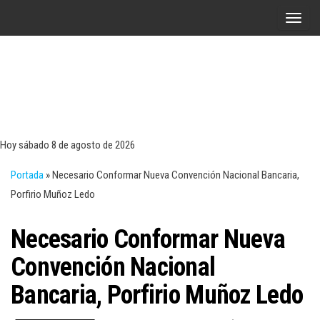
Saltar
A
al
l
contenido
t
e
r
Tecn
Noticias 
opinión
n
sobre
a
tecnologí
Hoy sábado 8 de agosto de 2026
y
r
negocio
Portada
»
Necesario Conformar Nueva Convención Nacional Bancaria,
l
Porfirio Muñoz Ledo
a
n
Necesario Conformar Nueva
a
v
Convención Nacional
e
Bancaria, Porfirio Muñoz Ledo
g
a