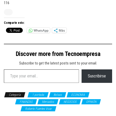
116
Comparte esto:
WhatsApp
Más
Discover more from Tecnoempresa
Subscribe to get the latest posts sent to your email.
Type your email…
Suscribirse
Categoría
1 portada
Bolsas
ECONOMIA
Elecciones
2024
FINANZAS
Mercados
NEGOCIOS
OPINIÓN
POLÍTICA
Roberto Fuentes Vivar