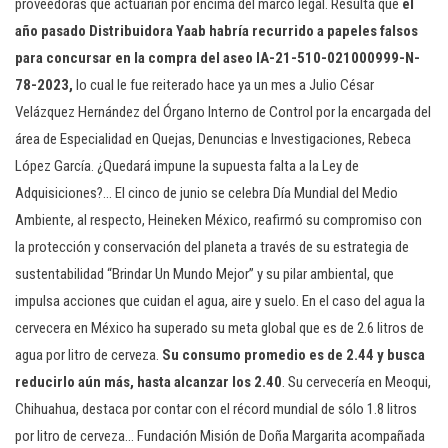
proveedoras que actuarían por encima del marco legal. Resulta que
el
año pasado Distribuidora Yaab habría recurrido a papeles falsos
para concursar en la compra del aseo IA-21-510-021000999-N-
78-2023,
lo cual le fue reiterado hace ya un mes a Julio César
Velázquez Hernández del Órgano Interno de Control por la encargada del
área de Especialidad en Quejas, Denuncias e Investigaciones, Rebeca
López García. ¿Quedará impune la supuesta falta a la Ley de
Adquisiciones?… El cinco de junio se celebra Día Mundial del Medio
Ambiente, al respecto, Heineken México, reafirmó su compromiso con
la protección y conservación del planeta a través de su estrategia de
sustentabilidad “Brindar Un Mundo Mejor” y su pilar ambiental, que
impulsa acciones que cuidan el agua, aire y suelo. En el caso del agua la
cervecera en México ha superado su meta global que es de 2.6 litros de
agua por litro de cerveza.
Su consumo promedio es de 2.44 y busca
reducirlo aún más, hasta alcanzar los 2.40
. Su cervecería en Meoqui,
Chihuahua, destaca por contar con el récord mundial de sólo 1.8 litros
por litro de cerveza… Fundación Misión de Doña Margarita acompañada