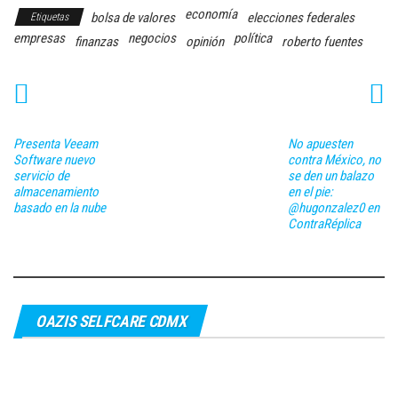
economía
bolsa de valores
elecciones federales
Etiquetas
empresas
negocios
política
finanzas
opinión
roberto fuentes
Presenta Veeam
No apuesten
Software nuevo
contra México, no
servicio de
se den un balazo
almacenamiento
en el pie:
basado en la nube
@hugonzalez0 en
ContraRéplica
OAZIS SELFCARE CDMX