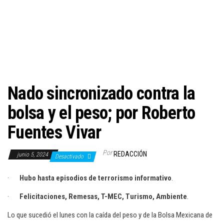
c
i
ó
n
Nado sincronizado contra la
bolsa y el peso; por Roberto
Fuentes Vivar
Por
REDACCIÓN
junio 5, 2024
Desactivado
·
Hubo hasta episodios de terrorismo informativo
.
·
Felicitaciones, Remesas, T-MEC, Turismo, Ambiente
.
Lo que sucedió el lunes con la caída del peso y de la Bolsa Mexicana de