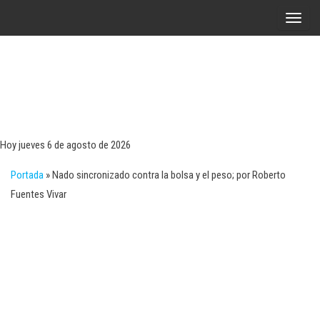
Saltar
A
al
l
contenido
t
e
r
Tecn
Noticias 
opinión
n
sobre
a
tecnologí
Hoy jueves 6 de agosto de 2026
y
r
negocio
Portada
»
Nado sincronizado contra la bolsa y el peso; por Roberto
l
Fuentes Vivar
a
n
a
v
e
g
a