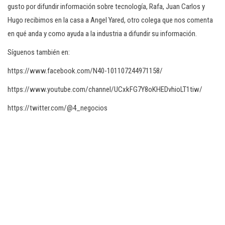
gusto por difundir información sobre tecnología, Rafa, Juan Carlos y
Hugo recibimos en la casa a Angel Yared, otro colega que nos comenta
en qué anda y como ayuda a la industria a difundir su información.
Síguenos también en:
https://www.facebook.com/N40-101107244971158/
https://www.youtube.com/channel/UCxkFG7Y8oKHEDvhioLT1tiw/
https://twitter.com/@4_negocios