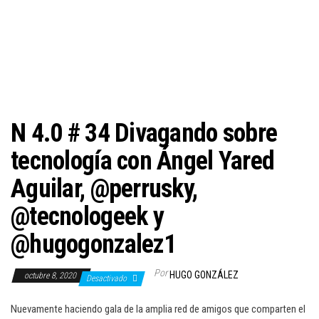
c
i
ó
n
N 4.0 # 34 Divagando sobre
tecnología con Ángel Yared
Aguilar, @perrusky,
@tecnologeek y
@hugogonzalez1
Por
HUGO GONZÁLEZ
octubre 8, 2020
Desactivado
Nuevamente haciendo gala de la amplia red de amigos que comparten el