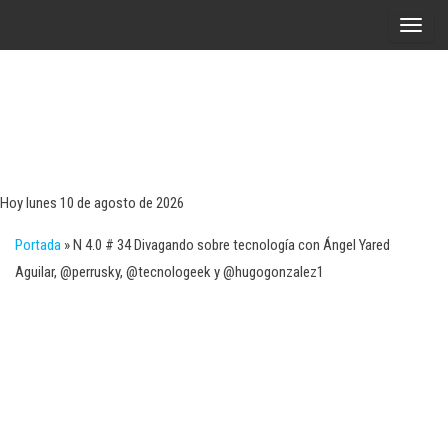
Saltar
A
al
l
contenido
t
e
r
Tecn
Noticias 
opinión
n
sobre
a
tecnologí
Hoy lunes 10 de agosto de 2026
y
r
negocio
Portada
»
N 4.0 # 34 Divagando sobre tecnología con Ángel Yared
l
Aguilar, @perrusky, @tecnologeek y @hugogonzalez1
a
n
a
v
e
g
a