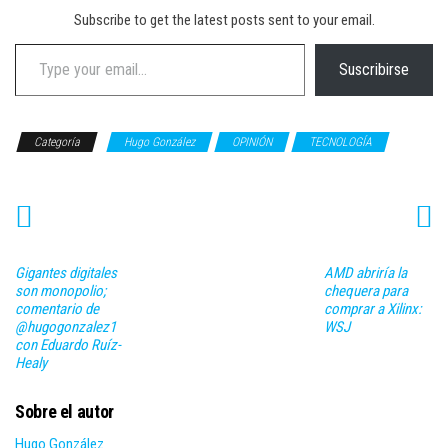
Subscribe to get the latest posts sent to your email.
Type your email…
Suscribirse
Categoría
Hugo González
OPINIÓN
TECNOLOGÍA
Gigantes digitales
AMD abriría la
son monopolio;
chequera para
comentario de
comprar a Xilinx:
@hugogonzalez1
WSJ
con Eduardo Ruíz-
Healy
Sobre el autor
Hugo González