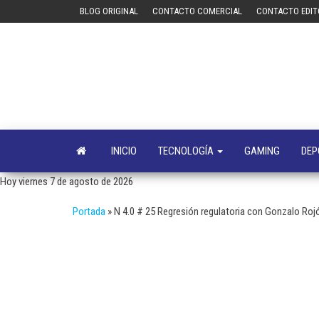
Saltar
BLOG ORIGINAL
CONTACTO COMERCIAL
CONTACTO EDIT
al
contenido
INICIO
TECNOLOGÍA
GAMING
DEP
Hoy viernes 7 de agosto de 2026
Portada
»
N 4.0 # 25 Regresión regulatoria con Gonzalo Roj