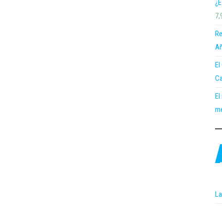
¿E
7,
Re
Añ
El
Ca
El
me
La