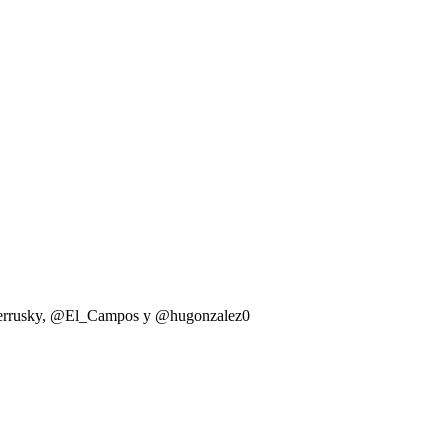
@Perrusky, @El_Campos y @hugonzalez0