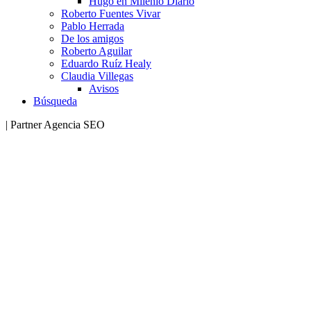
Hugo en Milenio Diario
Roberto Fuentes Vivar
Pablo Herrada
De los amigos
Roberto Aguilar
Eduardo Ruíz Healy
Claudia Villegas
Avisos
Búsqueda
| Partner Agencia SEO