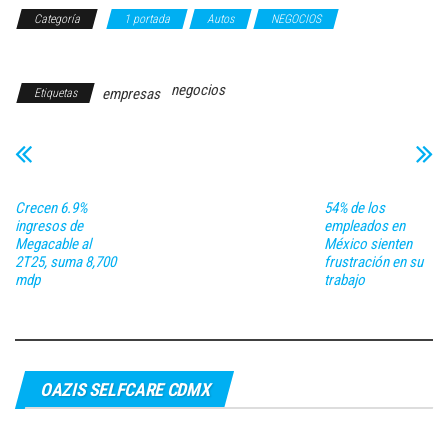
Categoría
1 portada
Autos
NEGOCIOS
Transporte y
Logística
negocios
empresas
Etiquetas
Crecen 6.9%
54% de los
ingresos de
empleados en
Megacable al
México sienten
2T25, suma 8,700
frustración en su
mdp
trabajo
OAZIS SELFCARE CDMX