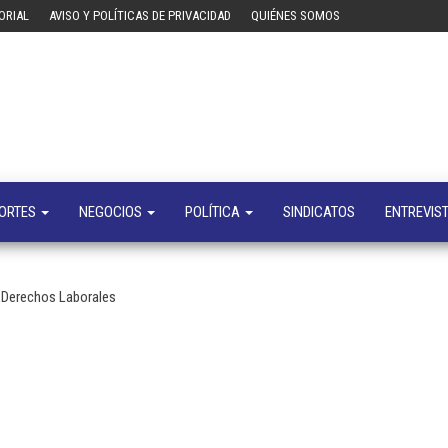
ORIAL
AVISO Y POLÍTICAS DE PRIVACIDAD
QUIÉNES SOMOS
Tecn
Noticias 
opinión
sobre
tecnologí
y
negocio
ORTES
NEGOCIOS
POLÍTICA
SINDICATOS
ENTREVIS
 Derechos Laborales