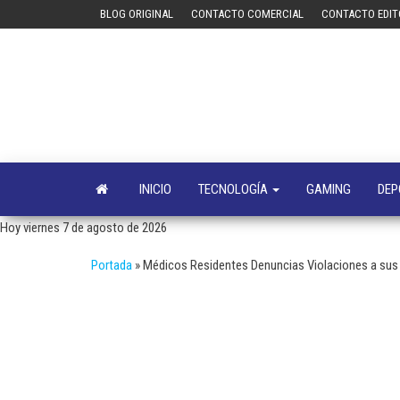
Saltar
BLOG ORIGINAL
CONTACTO COMERCIAL
CONTACTO EDIT
al
contenido
INICIO
TECNOLOGÍA
GAMING
DEP
Hoy viernes 7 de agosto de 2026
Portada
»
Médicos Residentes Denuncias Violaciones a sus