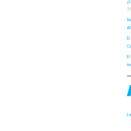
¿E
7,
Re
Añ
El
Ca
El
me
La