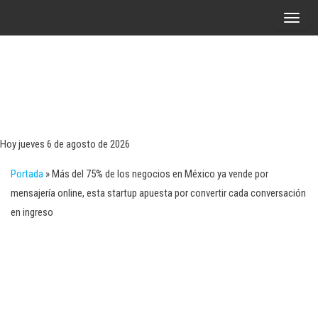
Saltar
A
al
l
contenido
t
e
r
Tecn
Noticias 
opinión
n
sobre
a
tecnologí
Hoy jueves 6 de agosto de 2026
y
r
negocio
Portada
»
Más del 75% de los negocios en México ya vende por
l
mensajería online, esta startup apuesta por convertir cada conversación
a
en ingreso
n
a
v
e
g
a