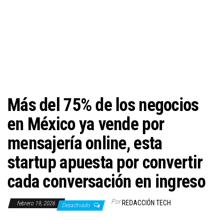
c
i
ó
n
Más del 75% de los negocios
en México ya vende por
mensajería online, esta
startup apuesta por convertir
cada conversación en ingreso
Por
REDACCIÓN TECH
febrero 19, 2026
Desactivado