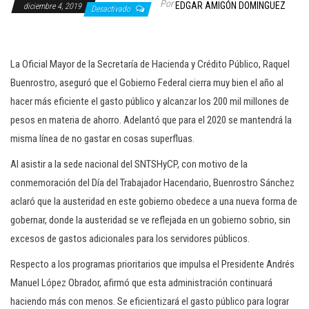
Por
EDGAR AMIGÓN DOMINGUEZ
diciembre 4, 2019
c
Desactivado
i
ó
La Oficial Mayor de la Secretaría de Hacienda y Crédito Público, Raquel
n
Buenrostro, aseguró que el Gobierno Federal cierra muy bien el año al
hacer más eficiente el gasto público y alcanzar los 200 mil millones de
pesos en materia de ahorro. Adelantó que para el 2020 se mantendrá la
misma línea de no gastar en cosas superfluas.
Al asistir a la sede nacional del SNTSHyCP, con motivo de la
conmemoración del Día del Trabajador Hacendario, Buenrostro Sánchez
aclaró que la austeridad en este gobierno obedece a una nueva forma de
gobernar, donde la austeridad se ve reflejada en un gobierno sobrio, sin
excesos de gastos adicionales para los servidores públicos.
Respecto a los programas prioritarios que impulsa el Presidente Andrés
Manuel López Obrador, afirmó que esta administración continuará
haciendo más con menos. Se eficientizará el gasto público para lograr