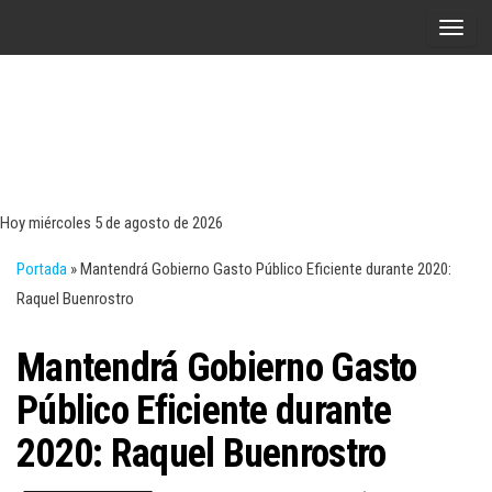
Saltar
A
al
l
contenido
t
e
r
Tecn
Noticias 
opinión
n
sobre
a
tecnologí
Hoy miércoles 5 de agosto de 2026
y
r
negocio
Portada
»
Mantendrá Gobierno Gasto Público Eficiente durante 2020:
l
Raquel Buenrostro
a
n
Mantendrá Gobierno Gasto
a
v
Público Eficiente durante
e
2020: Raquel Buenrostro
g
a