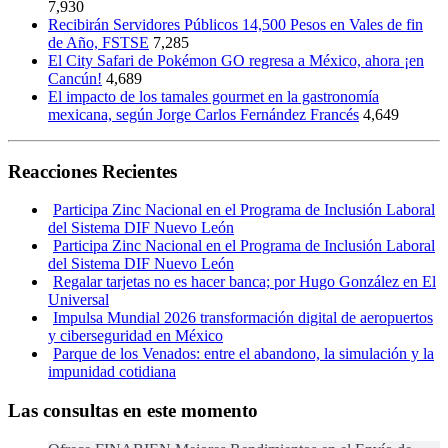
7,930
Recibirán Servidores Públicos 14,500 Pesos en Vales de fin
de Año, FSTSE
7,285
El City Safari de Pokémon GO regresa a México, ahora ¡en
Cancún!
4,689
El impacto de los tamales gourmet en la gastronomía
mexicana, según Jorge Carlos Fernández Francés
4,649
Reacciones Recientes
Participa Zinc Nacional en el Programa de Inclusión Laboral
del Sistema DIF Nuevo León
Participa Zinc Nacional en el Programa de Inclusión Laboral
del Sistema DIF Nuevo León
Regalar tarjetas no es hacer banca; por Hugo González en El
Universal
Impulsa Mundial 2026 transformación digital de aeropuertos
y ciberseguridad en México
Parque de los Venados: entre el abandono, la simulación y la
impunidad cotidiana
Las consultas en este momento