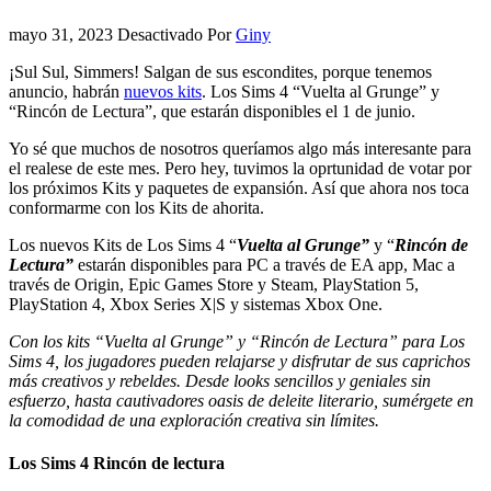
mayo 31, 2023
Desactivado
Por
Giny
¡Sul Sul, Simmers! Salgan de sus escondites, porque tenemos
anuncio, habrán
nuevos kits
. Los Sims 4 “Vuelta al Grunge” y
“Rincón de Lectura”, que estarán disponibles el 1 de junio.
Yo sé que muchos de nosotros queríamos algo más interesante para
el realese de este mes. Pero hey, tuvimos la oprtunidad de votar por
los próximos Kits y paquetes de expansión. Así que ahora nos toca
conformarme con los Kits de ahorita.
Los nuevos Kits de Los Sims 4 “
Vuelta al Grunge”
y “
Rincón de
Lectura”
estarán disponibles para PC a través de EA app, Mac a
través de Origin, Epic Games Store y Steam, PlayStation 5,
PlayStation 4, Xbox Series X|S y sistemas Xbox One.
Con los kits “Vuelta al Grunge” y “Rincón de Lectura” para Los
Sims 4, los jugadores pueden relajarse y disfrutar de sus caprichos
más creativos y rebeldes. Desde looks sencillos y geniales sin
esfuerzo, hasta cautivadores oasis de deleite literario, sumérgete en
la comodidad de una exploración creativa sin límites.
Los Sims 4 Rincón de lectura