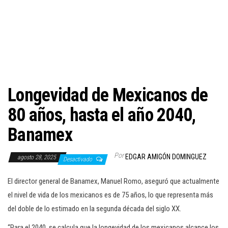
c
i
ó
n
Longevidad de Mexicanos de
80 años, hasta el año 2040,
Banamex
Por
EDGAR AMIGÓN DOMINGUEZ
agosto 28, 2025
Desactivado
El director general de Banamex, Manuel Romo, aseguró que actualmente
el nivel de vida de los mexicanos es de 75 años, lo que representa más
del doble de lo estimado en la segunda década del siglo XX.
“Para el 2040, se calcula que la longevidad de los mexicanos alcance los