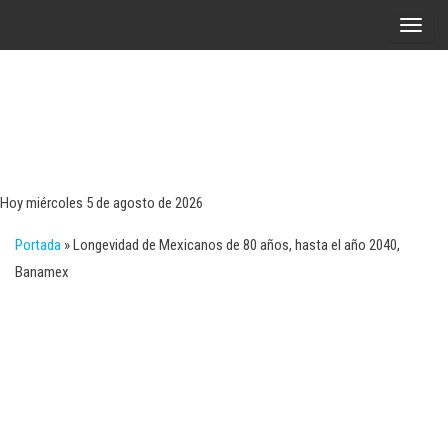
Saltar
A
al
l
contenido
t
e
r
Tecn
Noticias 
opinión
n
sobre
a
tecnologí
Hoy miércoles 5 de agosto de 2026
y
r
negocio
Portada
»
Longevidad de Mexicanos de 80 años, hasta el año 2040,
l
Banamex
a
n
a
v
e
g
a