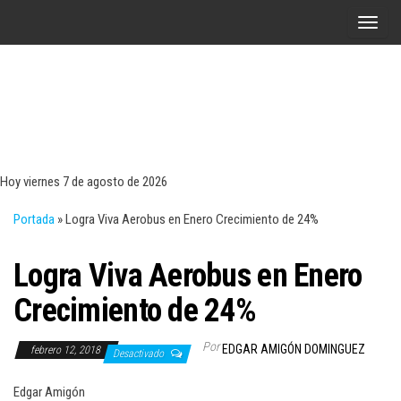
Saltar
A
al
l
contenido
t
e
r
Tecn
Noticias 
opinión
n
sobre
a
tecnologí
Hoy viernes 7 de agosto de 2026
y
r
negocio
Portada
»
Logra Viva Aerobus en Enero Crecimiento de 24%
l
a
Logra Viva Aerobus en Enero
n
a
Crecimiento de 24%
v
e
Por
EDGAR AMIGÓN DOMINGUEZ
febrero 12, 2018
Desactivado
g
a
Edgar Amigón