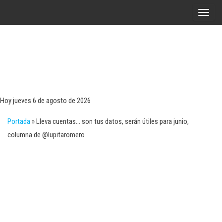
Saltar
A
al
l
contenido
t
e
r
Tecn
Noticias 
opinión
n
sobre
a
tecnologí
Hoy jueves 6 de agosto de 2026
y
r
negocio
Portada
»
Lleva cuentas… son tus datos, serán útiles para junio,
l
columna de @lupitaromero
a
n
a
v
e
g
a