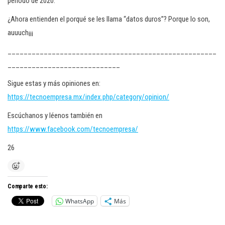
periodo de 2020.
¿Ahora entienden el porqué se les llama “datos duros”? Porque lo son,
auuuch¡¡¡
____________________________________________________
____________________________
Sigue estas y más opiniones en:
https://tecnoempresa.mx/index.php/category/opinion/
Escúchanos y léenos también en
https://www.facebook.com/tecnoempresa/
26
Comparte esto:
WhatsApp
Más