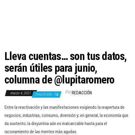
c
i
ó
n
Lleva cuentas… son tus datos,
serán útiles para junio,
columna de @lupitaromero
Por
REDACCIÓN
marzo 4, 2021
Desactivado
Entre la reactivación y las manifestaciones exigiendo la reapertura de
negocios, industrias, consumo, diversión y; en general, la economía que
da sustento; la disyuntiva aún es inalcanzable hasta para el
razonamiento de las mentes más agudas.