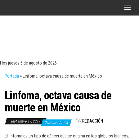
Saltar
A
al
l
contenido
t
e
r
Tecn
Noticias 
opinión
n
sobre
a
tecnologí
Hoy jueves 6 de agosto de 2026
y
r
negocio
Portada
»
Linfoma, octava causa de muerte en México
l
a
Linfoma, octava causa de
n
a
muerte en México
v
e
Por
REDACCIÓN
septiembre 17, 2019
Desactivado
g
a
El linfoma es un tipo de cáncer que se origina en los glóbulos blancos,