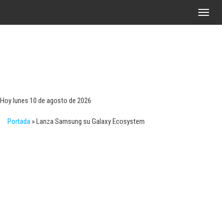
Saltar
A
al
l
contenido
t
e
r
Tecn
Noticias 
opinión
n
sobre
a
tecnologí
Hoy lunes 10 de agosto de 2026
y
r
negocio
Portada
»
Lanza Samsung su Galaxy Ecosystem
l
a
n
a
v
e
g
a