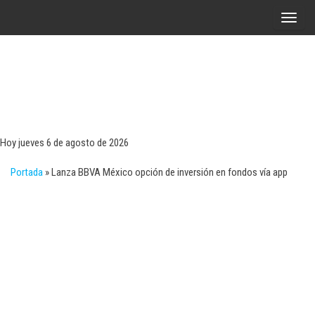
Saltar
A
al
l
contenido
t
e
r
Tecn
Noticias 
opinión
n
sobre
a
tecnologí
Hoy jueves 6 de agosto de 2026
y
r
negocio
Portada
»
Lanza BBVA México opción de inversión en fondos vía app
l
a
n
a
v
e
g
a