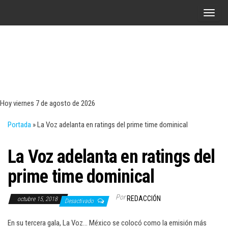
Saltar
A
al
l
contenido
t
e
r
Tecn
Noticias 
opinión
n
sobre
a
tecnologí
Hoy viernes 7 de agosto de 2026
y
r
negocio
Portada
»
La Voz adelanta en ratings del prime time dominical
l
a
La Voz adelanta en ratings del
n
a
prime time dominical
v
e
Por
REDACCIÓN
octubre 15, 2018
Desactivado
g
a
En su tercera gala, La Voz… México se colocó como la emisión más