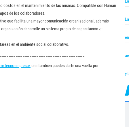
La
ando costos en el mantenimiento de las mismas. Compatible con Human
empos de los colaboradores.
La
tivo que facilita una mayor comunicación organizacional
,
además
la organización desarrolle un sistema propio de capacitación
e-
en
tareas en el ambiente social colaborativo.
_____________________________________
ae
om/tecnoempresa/
o si también puedes darte una vuelta por
y 