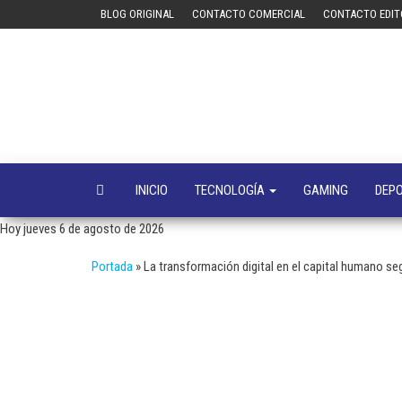
Saltar
BLOG ORIGINAL
CONTACTO COMERCIAL
CONTACTO EDIT
al
contenido
INICIO
TECNOLOGÍA
GAMING
DEP
Hoy jueves 6 de agosto de 2026
Portada
»
La transformación digital en el capital humano s