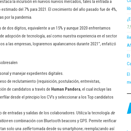
Cl
estaca la incursión en nuevos nuevos mercados, tales la entrada a
li
to estimado del 7% para 2021. El crecimiento del año pasado fue de 4%,
as por la pandemia.
¿E
7,
 de dos dígitos, equivalente a un 15% y aunque 2020 enfrentamos
 de adopción de tecnología, así como nuestra experiencia en el sector
Re
s a las empresas, lograremos apalancarnos durante 2021”, enfatizó
Añ
El
 sobresalen
Ca
sonal y manejar expedientes digitales.
El
ceso de reclutamiento (requisición, postulación, entrevistas,
me
ción de candidatos a través de
Human Pandora
, el cual incluye las
perfilar desde el principio los CV’s y seleccionar a los Top candidatos
ro de entradas y salidas de los colaboradores. Utiliza la tecnología
de
ition
en combinación con Bluetooth beacons y GPS. Permite verificar
 tan solo una
selfie
tomada desde su smartphone; reemplazando así