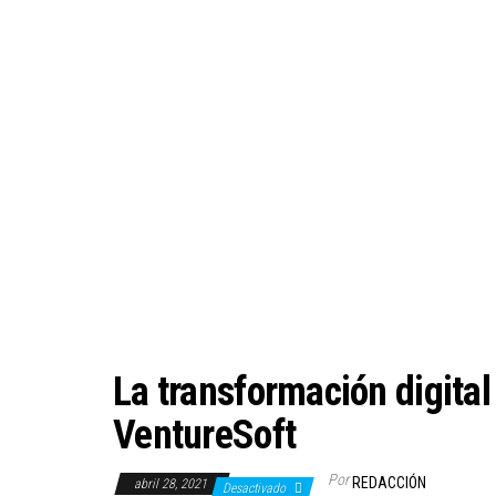
La transformación digita
VentureSoft
Por
REDACCIÓN
abril 28, 2021
Desactivado