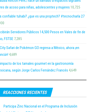
audia Rincón Pérez hace un llamado a espacios digitales
bres de acoso para niñas, adolescentes y mujeres
10,725
s confiable tuhabi? ¿que es una proptech? #tecnocharla 27
930
cibirán Servidores Públicos 14,500 Pesos en Vales de fin de
o, FSTSE
7,285
 City Safari de Pokémon GO regresa a México, ahora ¡en
ncún!
4,689
 impacto de los tamales gourmet en la gastronomía
xicana, según Jorge Carlos Fernández Francés
4,649
REACCIONES RECIENTES
Participa Zinc Nacional en el Programa de Inclusión