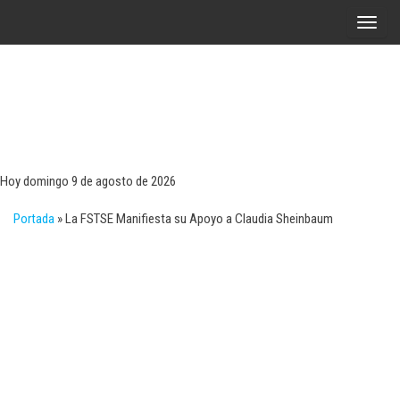
Saltar
A
al
l
contenido
t
e
r
Tecn
Noticias 
opinión
n
sobre
a
tecnologí
Hoy domingo 9 de agosto de 2026
y
r
negocio
Portada
»
La FSTSE Manifiesta su Apoyo a Claudia Sheinbaum
l
a
n
a
v
e
g
a