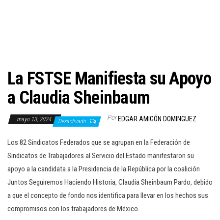
c
i
ó
n
La FSTSE Manifiesta su Apoyo
a Claudia Sheinbaum
Por
EDGAR AMIGÓN DOMINGUEZ
mayo 13, 2024
Desactivado
Los 82 Sindicatos Federados que se agrupan en la Federación de
Sindicatos de Trabajadores al Servicio del Estado manifestaron su
apoyo a la candidata a la Presidencia de la República por la coalición
Juntos Seguiremos Haciendo Historia, Claudia Sheinbaum Pardo, debido
a que el concepto de fondo nos identifica para llevar en los hechos sus
compromisos con los trabajadores de México.