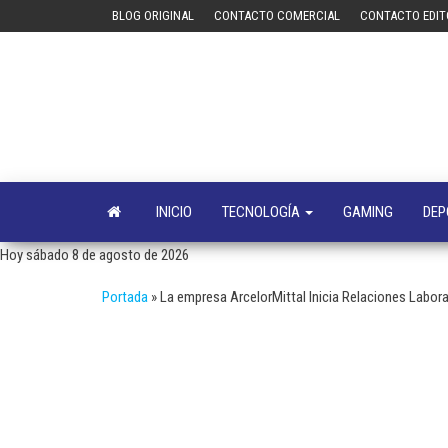
Saltar
BLOG ORIGINAL
CONTACTO COMERCIAL
CONTACTO EDIT
al
contenido
INICIO
TECNOLOGÍA
GAMING
DEP
Hoy sábado 8 de agosto de 2026
Portada
»
La empresa ArcelorMittal Inicia Relaciones Labor