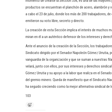
momento de crearse la Sección 336, es una de las mayores pr
productos se encuentran el planchón de acero, alambrón y v
a cabo el 23 de julio, donde los más de 200 trabajadores, d
emitieron su voto libre, secreto y directo.
La creación de esta Sección implica el interés de muchos má
miran en él a un auténtico defensor de los intereses y derec
Ante el anuncio de la creación de la Sección, los trabajad
Sindicato dirigido por el Senador Napoleón Gómez Urrutia, 
vanguardia de la organización y que se suman a nuestras fil
velará, junto con ellos, por sus intereses y derechos sindic
Gómez Urrutia y su apoyo a la labor que realiza en el Senado
del gremio minero. Queda de manifiesto que el Sindicato Na
ha seguido creciendo como la mejor alternativa sindical de 
103