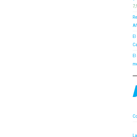
7,
Re
Añ
El
Ca
El
me
Co
La