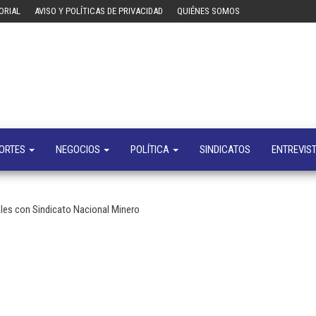
ORIAL
AVISO Y POLÍTICAS DE PRIVACIDAD
QUIÉNES SOMOS
Tecn
Noticias 
opinión
sobre
tecnologí
y
negocio
ORTES
NEGOCIOS
POLÍTICA
SINDICATOS
ENTREVIS
ales con Sindicato Nacional Minero