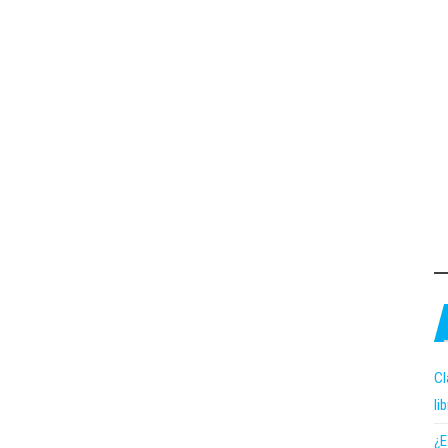
Cl
li
¿E