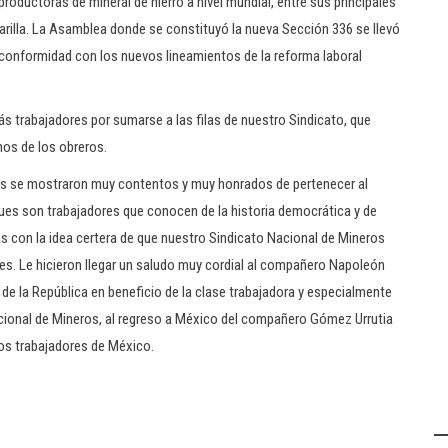
oductoras de mineral de hierro a nivel mundial, entre sus principales
arilla. La Asamblea donde se constituyó la nueva Sección 336 se llevó
e conformidad con los nuevos lineamientos de la reforma laboral
s trabajadores por sumarse a las filas de nuestro Sindicato, que
hos de los obreros.
ores se mostraron muy contentos y muy honrados de pertenecer al
pues son trabajadores que conocen de la historia democrática y de
as con la idea certera de que nuestro Sindicato Nacional de Mineros
ales. Le hicieron llegar un saludo muy cordial al compañero Napoleón
 de la República en beneficio de la clase trabajadora y especialmente
cional de Mineros, al regreso a México del compañero Gómez Urrutia
los trabajadores de México.