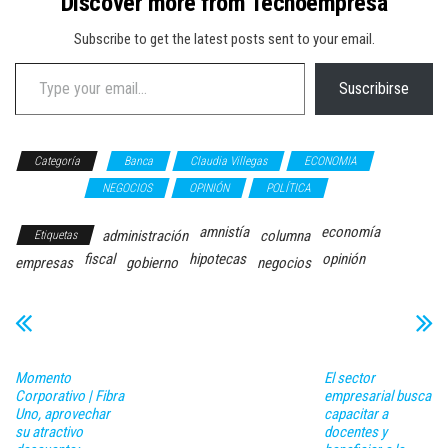
Discover more from Tecnoempresa
Subscribe to get the latest posts sent to your email.
Type your email…
Suscribirse
Categoría
Banca
Claudia Villegas
ECONOMIA
GOBIERNO
NEGOCIOS
OPINIÓN
POLÍTICA
amnistía
economía
administración
columna
Etiquetas
fiscal
hipotecas
opinión
empresas
gobierno
negocios
Momento
El sector
Corporativo | Fibra
empresarial busca
Uno, aprovechar
capacitar a
su atractivo
docentes y