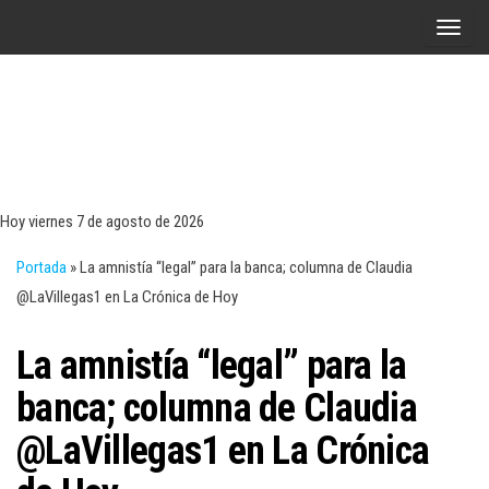
Saltar
A
al
l
contenido
t
e
r
Tecn
Noticias 
opinión
n
sobre
a
tecnologí
Hoy viernes 7 de agosto de 2026
y
r
negocio
Portada
»
La amnistía “legal” para la banca; columna de Claudia
l
@LaVillegas1 en La Crónica de Hoy
a
n
La amnistía “legal” para la
a
v
banca; columna de Claudia
e
@LaVillegas1 en La Crónica
g
a