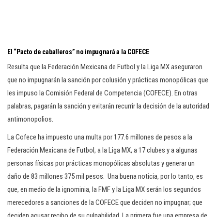
El “Pacto de caballeros” no impugnará a la COFECE
Resulta que la Federación Mexicana de Futbol y la Liga MX aseguraron
que no impugnarán la sanción por colusión y prácticas monopólicas que
les impuso la Comisión Federal de Competencia (COFECE). En otras
palabras, pagarán la sanción y evitarán recurrir la decisión de la autoridad
antimonopolios.
La Cofece ha impuesto una multa por 177.6 millones de pesos a la
Federación Mexicana de Futbol, a la Liga MX, a 17 clubes y a algunas
personas físicas por prácticas monopólicas absolutas y generar un
daño de 83 millones 375 mil pesos. Una buena noticia, por lo tanto, es
que, en medio de la ignominia, la FMF y la Liga MX serán los segundos
merecedores a sanciones de la COFECE que deciden no impugnar; que
deciden acusar recibo de su culpabilidad. La primera fue una empresa de