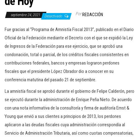
de Hoy
c
i
Por
REDACCIÓN
septiembre 24, 2021
Desactivado
ó
Fue gracias al “Programa de Amnistía Fiscal 2013”, publicado en el Diario
n
Oficial de la Federación mediante el Decreto con el que se expidió la Ley
de Ingresos de la Federación para ese ejercicio, que se aprobó una
condonación, total o parcial, de los créditos fiscales consistentes en
contribuciones federales, bancos y empresas lograron perdones
fiscales que el presidente López Obrador dio a conocer en su
conferencia matutina del pasado 21 de septiembre.
La amnistía fiscal se aprobó durante el gobierno de Felipe Calderón, pero
se ejecutó durante la administración de Enrique Peña Nieto. De acuerdo
con una nota informativa de la consultoría y firma de auditoría Ernst &
Young que envió a sus clientes a principios de 2013, los perdones
aplicaron a las deudas fiscales cuya administración correspondía al
Servicio de Administración Tributaria, así como cuotas compensatorias,