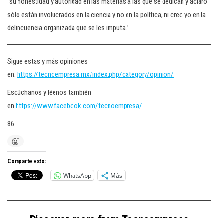
“su honestidad y autoridad en las materias a las que se dedican y aclaró
sólo están involucrados en la ciencia y no en la política, ni creo yo en la
delincuencia organizada que se les imputa.”
Sigue estas y más opiniones
en:
https://tecnoempresa.mx/index.php/category/opinion/
Escúchanos y léenos también
en
https://www.facebook.com/tecnoempresa/
86
Comparte esto:
WhatsApp
Más