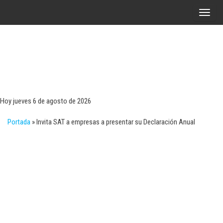
Saltar
A
al
l
contenido
t
e
r
Tecn
Noticias 
opinión
n
sobre
a
tecnologí
Hoy jueves 6 de agosto de 2026
y
r
negocio
Portada
»
Invita SAT a empresas a presentar su Declaración Anual
l
a
n
a
v
e
g
a