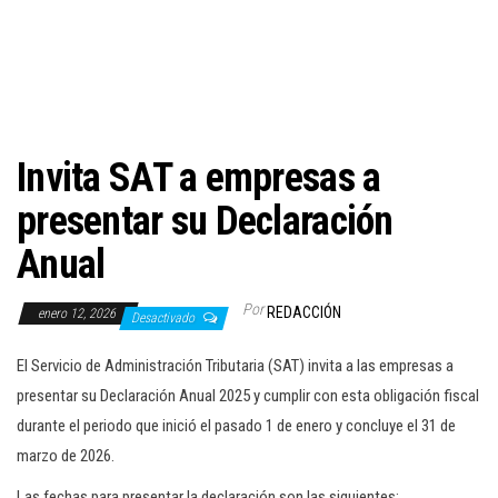
c
i
ó
n
Invita SAT a empresas a
presentar su Declaración
Anual
Por
REDACCIÓN
enero 12, 2026
Desactivado
El Servicio de Administración Tributaria (SAT) invita a las empresas a
presentar su Declaración Anual 2025 y cumplir con esta obligación fiscal
durante el periodo que inició el pasado 1 de enero y concluye el 31 de
marzo de 2026.
Las fechas para presentar la declaración son las siguientes: