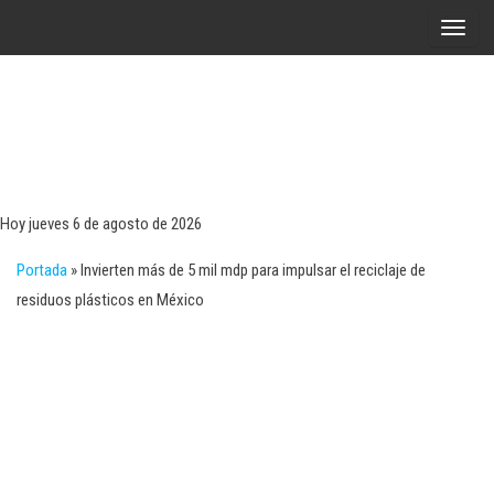
Saltar
A
al
l
contenido
t
e
r
Tecn
Noticias 
opinión
n
sobre
a
tecnologí
Hoy jueves 6 de agosto de 2026
y
r
negocio
Portada
»
Invierten más de 5 mil mdp para impulsar el reciclaje de
l
residuos plásticos en México
a
n
a
v
e
g
a