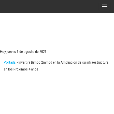
Saltar
A
al
l
contenido
t
e
r
Tecn
Noticias 
opinión
n
sobre
a
tecnologí
Hoy jueves 6 de agosto de 2026
y
r
negocio
Portada
»
Invertirá Bimbo 2mmdd en la Ampliación de su infraestructura
l
en los Próximos 4 años
a
n
a
v
e
g
a