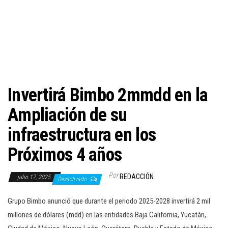
c
i
ó
n
Invertirá Bimbo 2mmdd en la
Ampliación de su
infraestructura en los
Próximos 4 años
Por
REDACCIÓN
julio 17, 2025
Desactivado
Grupo Bimbo anunció que durante el periodo 2025-2028 invertirá 2 mil
millones de dólares (mdd) en las entidades Baja California, Yucatán,