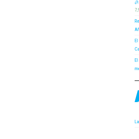
¿E
7,
Re
Añ
El
Ca
El
me
La