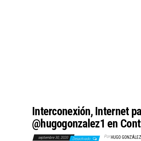
Interconexión, Internet p
@hugogonzalez1 en Cont
Por
HUGO GONZÁLE
septiembre 30, 2020
Desactivado