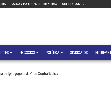
ORIAL
AVISO Y POLÍTICAS DE PRIVACIDAD
QUIÉNES SOMOS
Tecn
Noticias 
opinión
sobre
tecnologí
y
negocio
ORTES
NEGOCIOS
POLÍTICA
SINDICATOS
ENTREVIS
lumna de @hugogonzalez1 en ContraRéplica