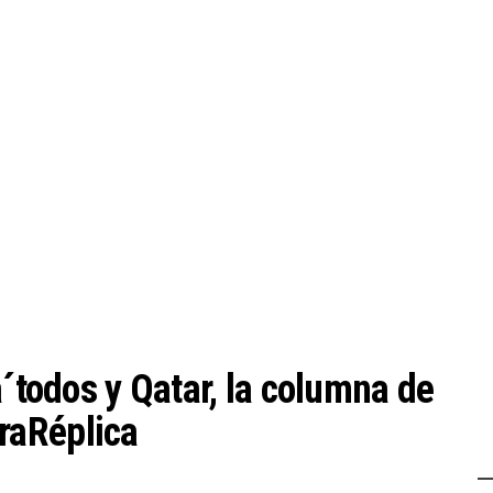
a´todos y Qatar, la columna de
raRéplica
Z