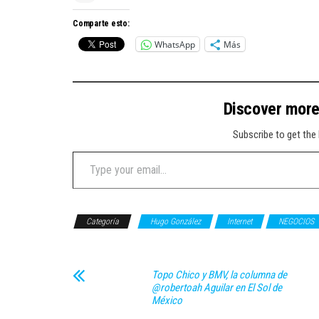
Comparte esto:
WhatsApp
Más
Discover mor
Subscribe to get the 
Type your email…
Categoría
Hugo González
Internet
NEGOCIOS
Topo Chico y BMV, la columna de
@robertoah Aguilar en El Sol de
México