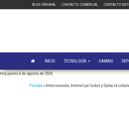
Saltar
BLOG ORIGINAL
CONTACTO COMERCIAL
CONTACTO EDIT
al
contenido
INICIO
TECNOLOGÍA
GAMING
DEP
Hoy jueves 6 de agosto de 2026
Portada
»
Interconexión, Internet pa´todos y Qatar, la co