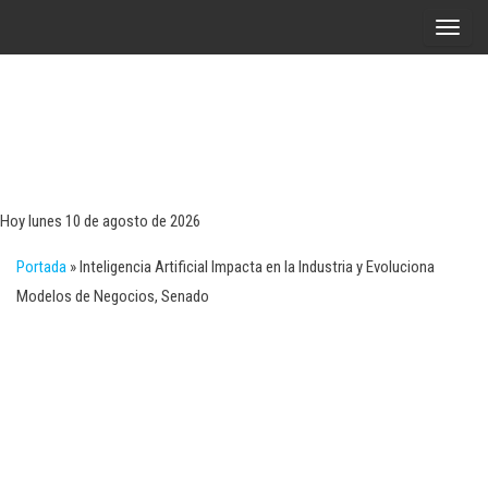
Saltar
A
al
l
contenido
t
e
r
Tecn
Noticias 
opinión
n
sobre
a
tecnologí
Hoy lunes 10 de agosto de 2026
y
r
negocio
Portada
»
Inteligencia Artificial Impacta en la Industria y Evoluciona
l
Modelos de Negocios, Senado
a
n
a
v
e
g
a