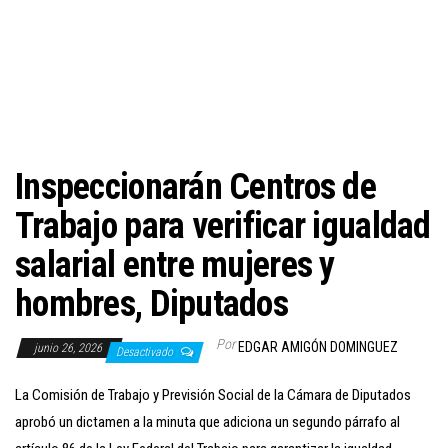
c
i
ó
n
Inspeccionarán Centros de
Trabajo para verificar igualdad
salarial entre mujeres y
hombres, Diputados
Por
EDGAR AMIGÓN DOMINGUEZ
junio 26, 2026
Desactivado
La Comisión de Trabajo y Previsión Social de la Cámara de Diputados
aprobó un dictamen a la minuta que adiciona un segundo párrafo al