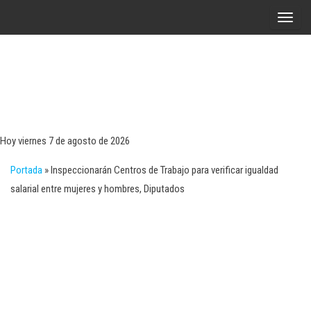
Saltar
A
al
l
contenido
t
e
r
Tecn
Noticias 
opinión
n
sobre
a
tecnologí
Hoy viernes 7 de agosto de 2026
y
r
negocio
Portada
»
Inspeccionarán Centros de Trabajo para verificar igualdad
l
salarial entre mujeres y hombres, Diputados
a
n
a
v
e
g
a