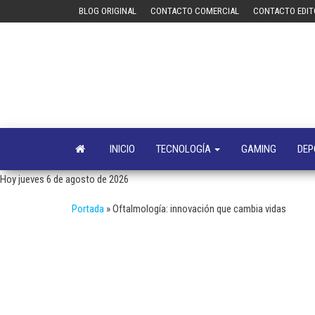
Saltar
BLOG ORIGINAL
CONTACTO COMERCIAL
CONTACTO EDIT
al
contenido
INICIO
TECNOLOGÍA
GAMING
DEP
Hoy jueves 6 de agosto de 2026
Portada
»
Oftalmología: innovación que cambia vidas