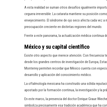
A esta realidad se suman otros desafíos igualmente importa
ceguera irreversible. La catarata mantiene su posición co
envejecimiento. El síndrome de ojo seco afecta cada vez a
preocupación creciente en distintas regiones del mundo.
Frente a este panorama, la actualización médica continua de
México y su capital científico
Existe otro aspecto que merece atención. Con frecuencia t
desde los grandes centros de investigación de Europa, Esta
Monterrey permiten recordar que México cuenta con especia
desarrollo y aplicación del conocimiento médico.
La oftalmología mexicana ha construido una sólida reputaci
apostado por la formación continua, la investigación y la prá
En este marco, la presencia del doctor Enrique Graue Wiecher
simboliza precisamente esa tradición académica que ha contr