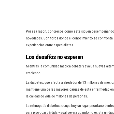
Por esa razón, congresos como éste siguen desempeñando 
novedades. Son foros donde el conocimiento se confronta, s
experiencias entre especialistas.
Los desafíos no esperan
Mientras la comunidad médica debate y evalúa nuevas altern
creciendo.
La diabetes, que afecta a alrededor de 13 millones de mex
mantiene una de las mayores cargas de esta enfermedad e
la calidad de vida de millones de personas.
La retinopatía diabética ocupa hoy un lugar prioritario dent
para provocar pérdida visual severa cuando no existe un di