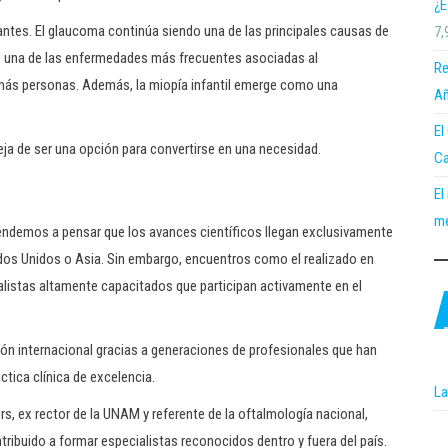
¿E
ntes. El glaucoma continúa siendo una de las principales causas de
7,
mo una de las enfermedades más frecuentes asociadas al
Re
 más personas. Además, la miopía infantil emerge como una
Añ
El
ja de ser una opción para convertirse en una necesidad.
Ca
El
me
endemos a pensar que los avances científicos llegan exclusivamente
dos Unidos o Asia. Sin embargo, encuentros como el realizado en
listas altamente capacitados que participan activamente en el
ón internacional gracias a generaciones de profesionales que han
ctica clínica de excelencia.
La
s, ex rector de la UNAM y referente de la oftalmología nacional,
ibuido a formar especialistas reconocidos dentro y fuera del país.