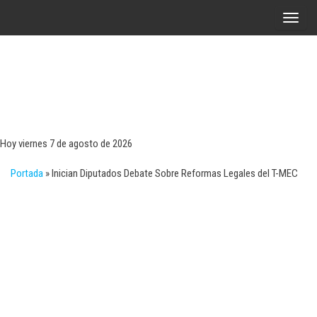
Saltar
A
al
l
contenido
t
e
r
Tecn
Noticias 
opinión
n
sobre
a
tecnologí
Hoy viernes 7 de agosto de 2026
y
r
negocio
Portada
»
Inician Diputados Debate Sobre Reformas Legales del T-MEC
l
a
n
a
v
e
g
a