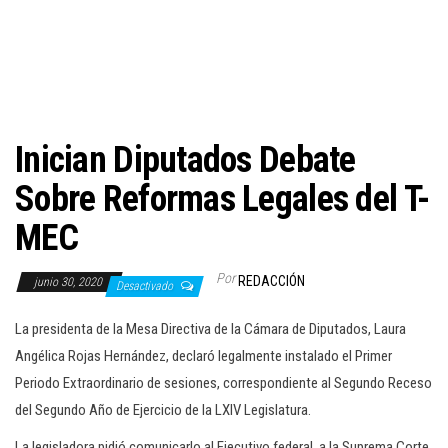
c
i
ó
n
Inician Diputados Debate
Sobre Reformas Legales del T-
MEC
Por
REDACCIÓN
junio 30, 2020
Desactivado
La presidenta de la Mesa Directiva de la Cámara de Diputados, Laura
Angélica Rojas Hernández, declaró legalmente instalado el Primer
Periodo Extraordinario de sesiones, correspondiente al Segundo Receso
del Segundo Año de Ejercicio de la LXIV Legislatura.
La legisladora pidió comunicarlo al Ejecutivo federal, a la Suprema Corte