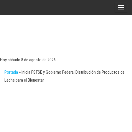
Saltar
A
al
l
contenido
t
e
r
Tecn
Noticias 
opinión
n
sobre
a
tecnologí
Hoy sábado 8 de agosto de 2026
y
r
negocio
Portada
»
Inicia FSTSE y Gobierno Federal Distribución de Productos de
l
Leche para el Bienestar
a
n
a
v
e
g
a