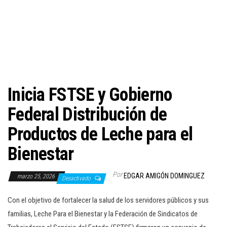
c
i
ó
n
Inicia FSTSE y Gobierno
Federal Distribución de
Productos de Leche para el
Bienestar
Por
EDGAR AMIGÓN DOMINGUEZ
marzo 25, 2026
Desactivado
Con el objetivo de fortalecer la salud de los servidores públicos y sus
familias, Leche Para el Bienestar y la Federación de Sindicatos de