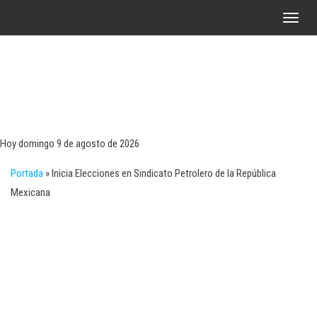
Saltar
A
al
l
contenido
t
e
r
Tecn
Noticias 
opinión
n
sobre
a
tecnologí
Hoy domingo 9 de agosto de 2026
y
r
negocio
Portada
»
Inicia Elecciones en Sindicato Petrolero de la República
l
Mexicana
a
n
a
v
e
g
a