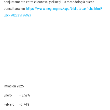
conjuntamente entre el coneval y el inegi. La metodología puede
consultarse en:
https://www.inegi.org.mx/app/biblioteca/ficha.html?
upc=702825196929
Inflación 2025
Enero — 3.59%
Febrero –3.74%