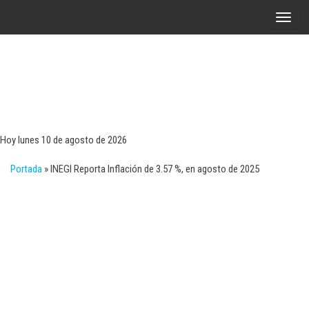
Saltar
A
al
l
contenido
t
e
r
Tecn
Noticias 
opinión
n
sobre
a
tecnologí
Hoy lunes 10 de agosto de 2026
y
r
negocio
Portada
»
INEGI Reporta Inflación de 3.57 %, en agosto de 2025
l
a
n
a
v
e
g
a