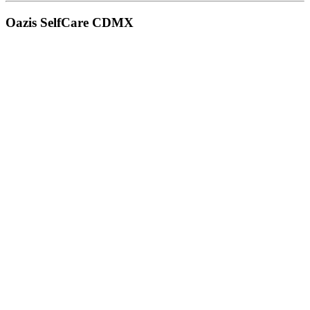
Oazis SelfCare CDMX