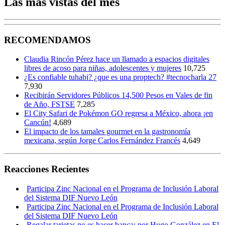
Las más vistas del mes
RECOMENDAMOS
Claudia Rincón Pérez hace un llamado a espacios digitales
libres de acoso para niñas, adolescentes y mujeres
10,725
¿Es confiable tuhabi? ¿que es una proptech? #tecnocharla 27
7,930
Recibirán Servidores Públicos 14,500 Pesos en Vales de fin
de Año, FSTSE
7,285
El City Safari de Pokémon GO regresa a México, ahora ¡en
Cancún!
4,689
El impacto de los tamales gourmet en la gastronomía
mexicana, según Jorge Carlos Fernández Francés
4,649
Reacciones Recientes
Participa Zinc Nacional en el Programa de Inclusión Laboral
del Sistema DIF Nuevo León
Participa Zinc Nacional en el Programa de Inclusión Laboral
del Sistema DIF Nuevo León
Regalar tarjetas no es hacer banca; por Hugo González en El