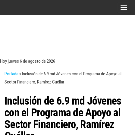
Saltar
A
al
l
contenido
t
e
r
Tecn
Noticias 
opinión
n
sobre
a
tecnologí
Hoy jueves 6 de agosto de 2026
y
r
negocio
Portada
»
Inclusión de 6.9 md Jóvenes con el Programa de Apoyo al
l
Sector Financiero, Ramírez Cuéllar
a
n
Inclusión de 6.9 md Jóvenes
a
v
con el Programa de Apoyo al
e
Sector Financiero, Ramírez
g
a