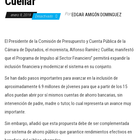
Cuéllar
c
i
Por
EDGAR AMIGÓN DOMINGUEZ
enero 9, 2019
Desactivado
ó
n
El Presidente de la Comisión de Presupuesto y Cuenta Pública de la
Cámara de Diputados, el morenista, Alfonso Ramírez Cuéllar, manifestó
que el Programa de Impulso al Sector Financiero” permitirá expandir la
inclusión financiera y modernizar el sistema en su conjunto.
Se han dado pasos importantes para avanzar en la inclusión de
aproximadamente 6.9 millones de jóvenes para que a partir de los 15
años puedan abrir por sí mismos cuentas de ahorro bancarias, sin
intervención de padre, madre o tutor, lo cual representa un avance muy
importante.
Sin embargo, añadió que esta propuesta debe de ser complementada
por sistema de ahorro público que garantice rendimientos efectivos en