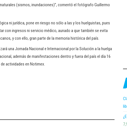
s naturales (sismos, inundaciones)”, comentó el fotógrafo Guillermo
gica ni jurídica, pone en riesgo no sólo a las y los huelguistas, pues
ar con ingresos ni servicio médico, aunado a que también se evita
canos, y con ello, gran parte de la memoria histórica del país.
zará una Jornada Nacional e Internacional por la Solución a la huelga
nacional, además de manifestaciones dentro y fuera del país el día 16
 de actividades en Notimex.
Cl
li
¿E
7,