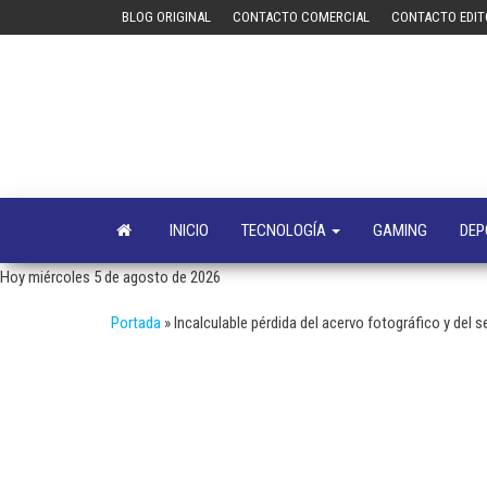
Saltar
BLOG ORIGINAL
CONTACTO COMERCIAL
CONTACTO EDIT
al
contenido
INICIO
TECNOLOGÍA
GAMING
DEP
Hoy miércoles 5 de agosto de 2026
Portada
»
Incalculable pérdida del acervo fotográfico y del 