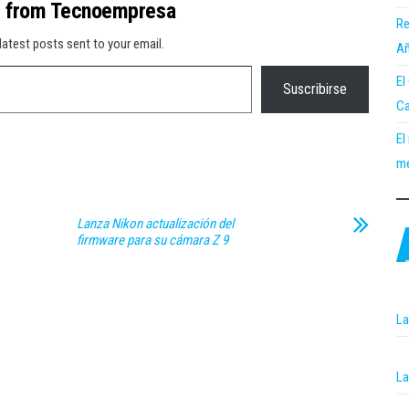
e from Tecnoempresa
Re
latest posts sent to your email.
Añ
El
Suscribirse
Ca
El
me
Lanza Nikon actualización del
firmware para su cámara Z 9
La
La