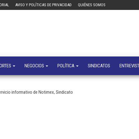
ORIAL
AVISO Y POLÍTICAS DE PRIVACIDAD
QUIÉNES SOMOS
Tecn
Noticias 
opinión
sobre
tecnologí
y
negocio
ORTES
NEGOCIOS
POLÍTICA
SINDICATOS
ENTREVIS
servicio informativo de Notimex, Sindicato