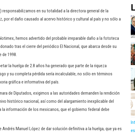
L
responsabilizamos en su totalidad a la directora general de la
por el daño causado al acervo histórico y cultural al país y no sólo a
 Notimex, hemos advertido del probable irreparable daño a la fototeca
 donado tras el cierre del periódico El Nacional, que abarca desde su
e de 1998.
etar la huelga de 2.8 años ha generado que parte de la riqueza
go y su completa pérdida sería incalculable, no sólo en términos
ia gráfica e informativa del país.
ámara de Diputados, exigimos a las autoridades demanden la rendición
ivo histórico nacional, así como del alargamiento inexplicable del
 a la información de los mexicanos, que el gobierno federal debe
In
e Andrés Manuel López de dar solución definitiva a la huelga, que ya es
es