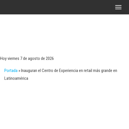
Saltar
A
al
l
contenido
t
e
r
Tecn
Noticias 
opinión
n
sobre
a
tecnologí
Hoy viernes 7 de agosto de 2026
y
r
negocio
Portada
»
Inauguran el Centro de Experiencia en retail más grande en
l
Latinoamérica
a
n
a
v
e
g
a