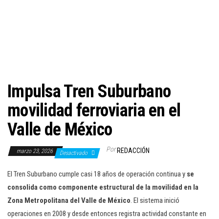
c
i
ó
n
Impulsa Tren Suburbano
movilidad ferroviaria en el
Valle de México
Por
REDACCIÓN
marzo 23, 2026
Desactivado
El Tren Suburbano cumple casi 18 años de operación continua y
se
consolida como componente estructural de la movilidad en la
Zona Metropolitana del Valle de México
. El sistema inició
operaciones en 2008 y desde entonces registra actividad constante en