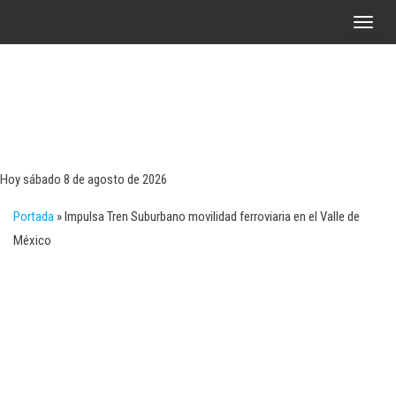
Saltar
A
al
l
contenido
t
e
r
Tecn
Noticias 
opinión
n
sobre
a
tecnologí
Hoy sábado 8 de agosto de 2026
y
r
negocio
Portada
»
Impulsa Tren Suburbano movilidad ferroviaria en el Valle de
l
México
a
n
a
v
e
g
a