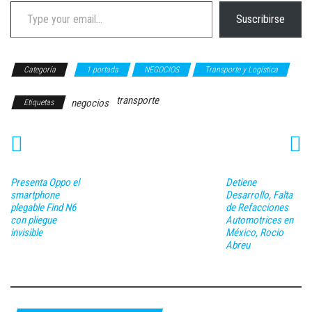
Type your email…
Suscribirse
Categoría
1 portada
NEGOCIOS
Transporte y Logística
transporte
negocios
Etiquetas
Presenta Oppo el
Detiene
smartphone
Desarrollo, Falta
plegable Find N6
de Refacciones
con pliegue
Automotrices en
invisible
México, Rocio
Abreu