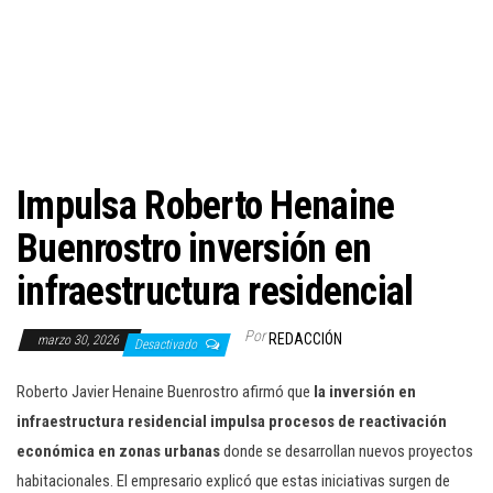
c
i
ó
n
Impulsa Roberto Henaine
Buenrostro inversión en
infraestructura residencial
Por
REDACCIÓN
marzo 30, 2026
Desactivado
Roberto Javier Henaine Buenrostro afirmó que
la inversión en
infraestructura residencial impulsa procesos de reactivación
económica en zonas urbanas
donde se desarrollan nuevos proyectos
habitacionales. El empresario explicó que estas iniciativas surgen de