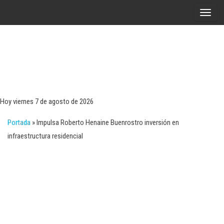
Saltar
A
al
l
contenido
t
e
r
Tecn
Noticias 
opinión
n
sobre
a
tecnologí
Hoy viernes 7 de agosto de 2026
y
r
negocio
Portada
»
Impulsa Roberto Henaine Buenrostro inversión en
l
infraestructura residencial
a
n
a
v
e
g
a