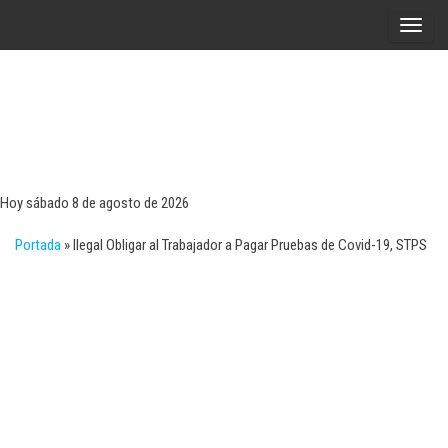
Saltar
A
al
l
contenido
t
e
r
Tecn
Noticias 
opinión
n
sobre
a
tecnologí
Hoy sábado 8 de agosto de 2026
y
r
negocio
Portada
»
Ilegal Obligar al Trabajador a Pagar Pruebas de Covid-19, STPS
l
a
n
a
v
e
g
a