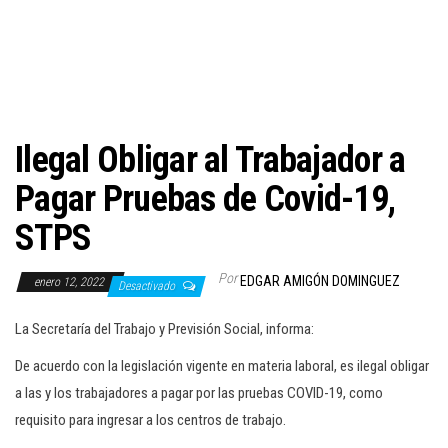
c
i
ó
n
Ilegal Obligar al Trabajador a
Pagar Pruebas de Covid-19,
STPS
Por
EDGAR AMIGÓN DOMINGUEZ
enero 12, 2022
Desactivado
La Secretaría del Trabajo y Previsión Social, informa:
De acuerdo con la legislación vigente en materia laboral, es ilegal obligar
a las y los trabajadores a pagar por las pruebas COVID-19, como
requisito para ingresar a los centros de trabajo.