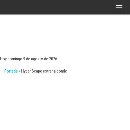
Saltar
A
al
l
contenido
t
e
r
Tecn
Noticias 
opinión
n
sobre
a
tecnologí
Hoy domingo 9 de agosto de 2026
y
r
negocio
Portada
»
Hyper Scape estrena cómic
l
a
n
a
v
e
g
a