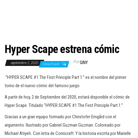
c
i
ó
n
Hyper Scape estrena cómic
Por
GINY
septiembre 2, 2020
Desactivado
“HYPER SCAPE #1 The First Principle Part 1.” es el nombre del primer
tomo de el nuevo cómic del famoso juego.
A partir de hoy, 2 de Septiembre del 2020, estará disponible el cómic de
Hyper Scape. Titulado “HYPER SCAPE #1 The First Principle Part 1.”
Gracias a un gran equipo formado por Christofer Emgård con el
argumento. Ilustrado por Gabriel Guzman Guzman. Coloreado por
Michael Atiyeh
.
Con letra de Comicraft. Y la historia escrita por Marielle