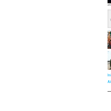
In
Al