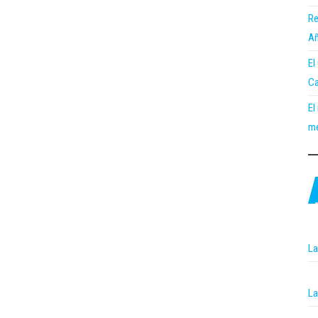
Re
Añ
El
Ca
El
me
La
La