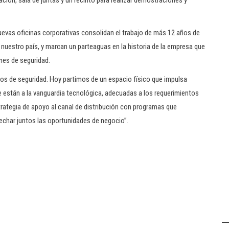
ción, sala de juntas y un recinto para realizar demostraciones y
uevas oficinas corporativas consolidan el trabajo de más 12 años de
n nuestro país, y marcan un parteaguas en la historia de la empresa que
nes de seguridad.
etos de seguridad. Hoy partimos de un espacio físico que impulsa
e están a la vanguardia tecnológica, adecuadas a los requerimientos
ategia de apoyo al canal de distribución con programas que
echar juntos las oportunidades de negocio”.