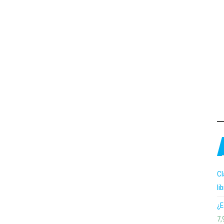
Cl
li
¿E
7,