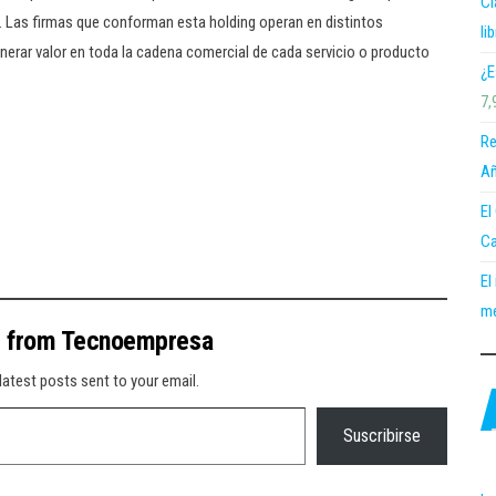
Cl
Las firmas que conforman esta holding operan en distintos
li
rar valor en toda la cadena comercial de cada servicio o producto
¿E
7,
Re
Añ
El
Ca
El
me
e from Tecnoempresa
latest posts sent to your email.
Suscribirse