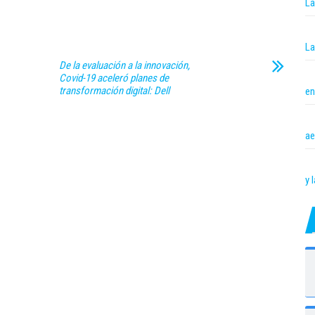
La
La
De la evaluación a la innovación,
Covid-19 aceleró planes de
transformación digital: Dell
en
ae
y 