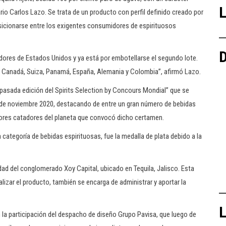
L
io Carlos Lazo. Se trata de un producto con perfil definido creado por
sicionarse entre los exigentes consumidores de espirituosos
D
uidores de Estados Unidos y ya está por embotellarse el segundo lote.
n Canadá, Suiza, Panamá, España, Alemania y Colombia”, afirmó Lazo.
 pasada edición del Spirits Selection by Concours Mondial” que se
1o de noviembre 2020, destacando de entre un gran número de bebidas
jores catadores del planeta que convocó dicho certamen.
a categoría de bebidas espirituosas, fue la medalla de plata debido a la
edad del conglomerado Xoy Capital, ubicado en Tequila, Jalisco. Esta
izar el producto, también se encarga de administrar y aportar la
L
n la participación del despacho de diseño Grupo Pavisa, que luego de