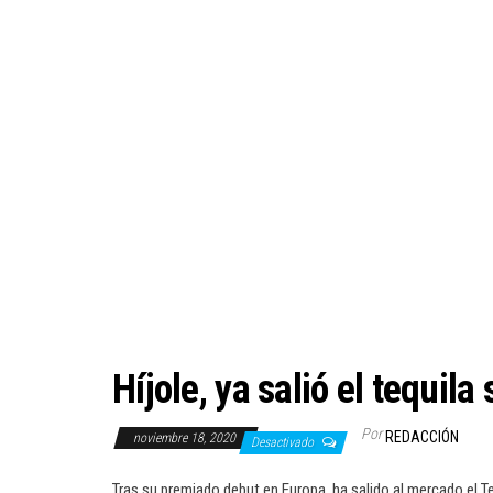
Híjole, ya salió el tequil
Por
REDACCIÓN
noviembre 18, 2020
Desactivado
Tras su premiado debut en Europa, ha salido al mercado el Te