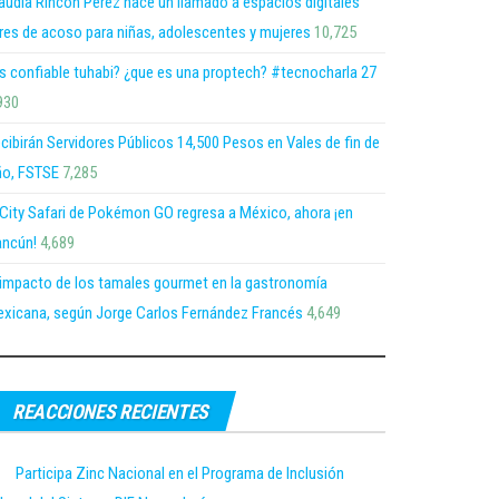
audia Rincón Pérez hace un llamado a espacios digitales
bres de acoso para niñas, adolescentes y mujeres
10,725
s confiable tuhabi? ¿que es una proptech? #tecnocharla 27
930
cibirán Servidores Públicos 14,500 Pesos en Vales de fin de
o, FSTSE
7,285
 City Safari de Pokémon GO regresa a México, ahora ¡en
ncún!
4,689
 impacto de los tamales gourmet en la gastronomía
xicana, según Jorge Carlos Fernández Francés
4,649
REACCIONES RECIENTES
Participa Zinc Nacional en el Programa de Inclusión