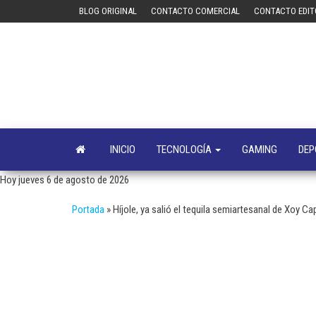
Saltar
BLOG ORIGINAL
CONTACTO COMERCIAL
CONTACTO EDIT
al
contenido
INICIO
TECNOLOGÍA
GAMING
DEP
Hoy jueves 6 de agosto de 2026
Portada
»
Híjole, ya salió el tequila semiartesanal de Xoy Cap