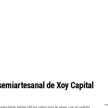
a semiartesanal de Xoy Capital
quila Híjole; bebida 100 por ciento puro de agave, con un carácter