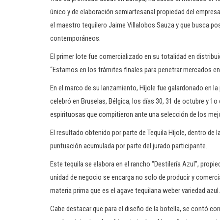
único y de elaboración semiartesanal propiedad del empresar
el maestro tequilero Jaime Villalobos Sauza y que busca po
contemporáneos.
El primer lote fue comercializado en su totalidad en distrib
“Estamos en los trámites finales para penetrar mercados e
En el marco de su lanzamiento, Híjole fue galardonado en la
celebró en Bruselas, Bélgica, los días 30, 31 de octubre y 
espirituosas que compitieron ante una selección de los me
El resultado obtenido por parte de Tequila Híjole, dentro de l
puntuación acumulada por parte del jurado participante.
Este tequila se elabora en el rancho “Destilería Azul”, propi
unidad de negocio se encarga no solo de producir y comercial
materia prima que es el agave tequilana weber variedad azul.
Cabe destacar que para el diseño de la botella, se contó co