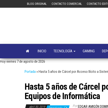
Saltar
BLOG ORIGINAL
CONTACTO COMERCIAL
CONTACTO EDIT
al
contenido
INICIO
TECNOLOGÍA
GAMING
DEP
Hoy viernes 7 de agosto de 2026
Portada
»
Hasta 5 años de Cárcel por Acceso Ilícito a Siste
Hasta 5 años de Cárcel po
Equipos de Informática
Por
EDGAR AMIGÓN DOMI
abril 30, 2019
Desactivado