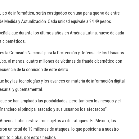
uipo de informática, serán castigados con una pena que va de entre
de Medida y Actualización. Cada unidad equivale a 84.49 pesos.
señala que durante los últimos años en América Latina, nueve de cada
s cibernéticos.
es la Comisión Nacional para la Protección y Defensa de los Usuarios
ubo, al menos, cuatro millones de víctimas de fraude cibernético con
ecuencia de la comisión de este delito.
ue hoy las tecnologías y los avances en materia de información digital
esarial y gubernamental.
que se han ampliado las posibilidades, pero también los riesgos y el
inanciero el principal atacado y sus usuarios los afectados”.
América Latina estuvieron sujetos a ciberataques. En México, las
ieron un total de 19 millones de ataques, lo que posiciona a nuestro
ámbito global, por estos hechos.