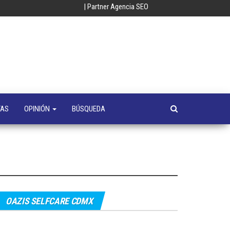
| Partner Agencia SEO
oempresa
y
a
s
TAS
OPINIÓN
BÚSQUEDA
OAZIS SELFCARE CDMX