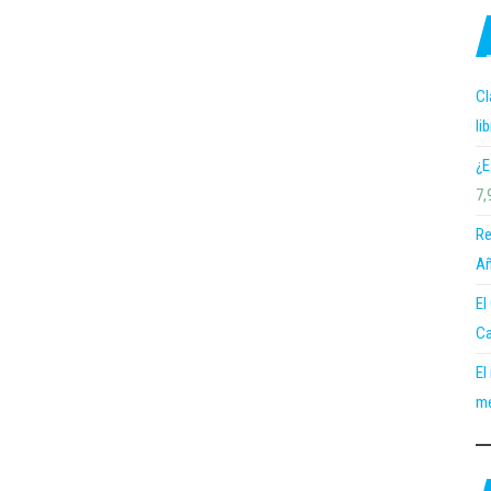
Cl
li
¿E
7,
Re
Añ
El
Ca
El
me