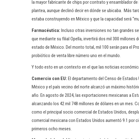
la mayor fabricante de chips por contrato y ensamblador de
plantea, aunque declinó decir en dónde se ubicaba. Más tarde
estaba construyendo en México y que la capacidad será “muy
Farmacéutica:
Incluso otras inversiones no tan grandes s
que mediante su filial Opella, invertirá dos mil 300 millone
estado de México. Del monto total, mil 100 serán para el Pr
probiótico de venta libre número uno en el mundo.
Y todo esto en un contexto en el que las noticias económic
Comercio con EU:
El departamento del Censo de Estados U
México y el país vecino del norte alcanzó un máximo histór
año. En agosto de 2024, las exportaciones mexicanas a Esta
alcanzando los 42 mil 748 millones de dólares en un mes. C
como el principal socio comercial de Estados Unidos, despla
comercial mexicana con Estados Unidos aumentó 9.1 por cien
primeros ocho meses.