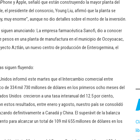
 iPhone y Apple, señaló que están construyendo la mayor planta del
, el presidente del consorcio, Young Liu, afirmó que la planta se
, muy enorme”, aunque no dio detalles sobre el monto de la inversión.
e siguen anunciando: La empresa farmacéutica Sanofi, dio a conocer
s de pesos en una planta de manufactura en el municipio de Ocoyoacac,
oyecto Aztlán, un nuevo centro de producción de Enterogermina, el
as siguen fluyendo:
nidos informó este martes que el Intercambio comercial entre
ico de 334 mil 730 millones de dólares en los primeros ocho meses del
dos Unidos crecieron a una tasa interanual del 12.5 por ciento,
on estos resultados, entre enero y agosto, nuestro país se consolidó
zando definitivamente a Canadá y China. El superávit de la balanza
to para alcanzar un total de 109 mil 655 millones de dólares en los
Cl
li