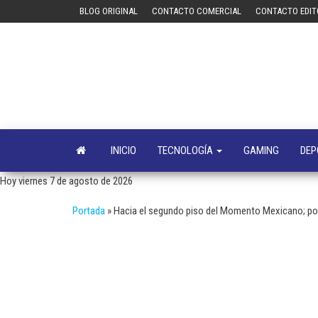
Saltar
BLOG ORIGINAL
CONTACTO COMERCIAL
CONTACTO EDIT
al
contenido
INICIO
TECNOLOGÍA
GAMING
DEP
Hoy viernes 7 de agosto de 2026
Portada
»
Hacia el segundo piso del Momento Mexicano; po