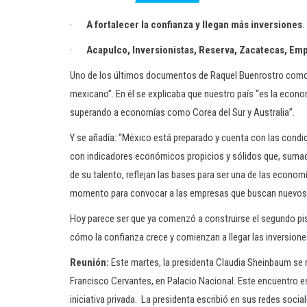
·
A fortalecer la confianza y llegan más inversiones
.
·
Acapulco, Inversionistas, Reserva, Zacatecas, Em
Uno de los últimos documentos de Raquel Buenrostro como 
mexicano”. En él se explicaba que nuestro país “es la econo
superando a economías como Corea del Sur y Australia”.
Y se añadía: “México está preparado y cuenta con las condi
con indicadores económicos propicios y sólidos que, sumados
de su talento, reflejan las bases para ser una de las econo
momento para convocar a las empresas que buscan nuevos h
Hoy parece ser que ya comenzó a construirse el segundo p
cómo la confianza crece y comienzan a llegar las inversione
Reunión:
Este martes, la presidenta Claudia Sheinbaum se 
Francisco Cervantes, en Palacio Nacional. Este encuentro es
iniciativa privada. La presidenta escribió en sus redes socia