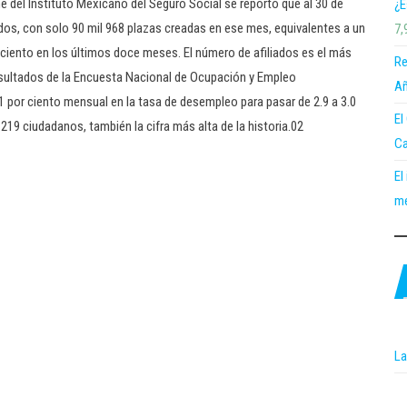
me del Instituto Mexicano del Seguro Social se reportó que al 30 de
¿E
ados, con solo 90 mil 968 plazas creadas en ese mes, equivalentes a un
7,
 ciento en los últimos doce meses. El número de afiliados es el más
Re
s resultados de la Encuesta Nacional de Ocupación y Empleo
Añ
 por ciento mensual en la tasa de desempleo para pasar de 2.9 a 3.0
El
219 ciudadanos, también la cifra más alta de la historia.02
Ca
El
me
La