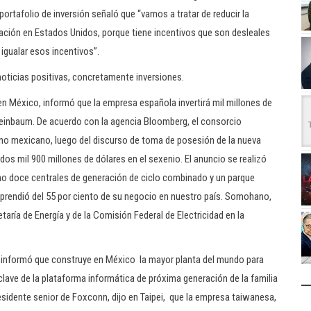
 portafolio de inversión señaló que “vamos a tratar de reducir la
flación en Estados Unidos, porque tiene incentivos que son desleales
 igualar esos incentivos”.
noticias positivas, concretamente inversiones.
n México, informó que la empresa española invertirá mil millones de
heinbaum. De acuerdo con la agencia Bloomberg, el consorcio
erno mexicano, luego del discurso de toma de posesión de la nueva
dos mil 900 millones de dólares en el sexenio. El anuncio se realizó
ano doce centrales de generación de ciclo combinado y un parque
esprendió del 55 por ciento de su negocio en nuestro país. Somohano,
taría de Energía y de la Comisión Federal de Electricidad en la
 informó que construye en México la mayor planta del mundo para
ave de la plataforma informática de próxima generación de la familia
esidente senior de Foxconn, dijo en Taipei, que la empresa taiwanesa,