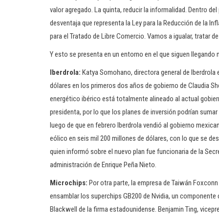
valor agregado. La quinta, reducir la informalidad. Dentro del
desventaja que representa la Ley para la Reducción de la In
para el Tratado de Libre Comercio. Vamos a igualar, tratar de
Y esto se presenta en un entorno en el que siguen llegando 
Iberdrola:
Katya Somohano, directora general de Iberdrola e
dólares en los primeros dos años de gobierno de Claudia S
energético ibérico está totalmente alineado al actual gobi
presidenta, por lo que los planes de inversión podrían sumar 
luego de que en febrero Iberdrola vendió al gobierno mexic
eólico en seis mil 200 millones de dólares, con lo que se d
quien informó sobre el nuevo plan fue funcionaria de la Secre
administración de Enrique Peña Nieto.
Microchips:
Por otra parte, la empresa de Taiwán Foxconn
ensamblar los superchips GB200 de Nvidia, un componente cl
Blackwell de la firma estadounidense. Benjamin Ting, vicepr