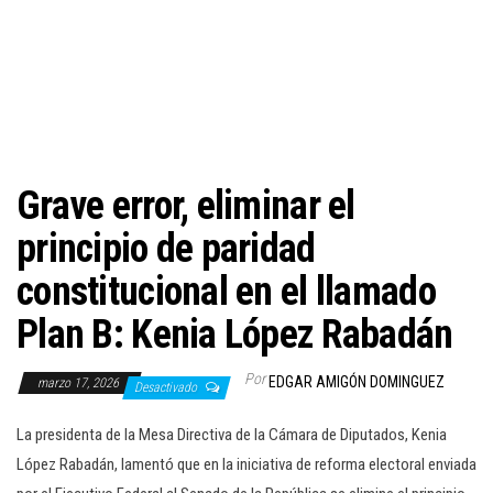
c
i
ó
n
Grave error, eliminar el
principio de paridad
constitucional en el llamado
Plan B: Kenia López Rabadán
Por
EDGAR AMIGÓN DOMINGUEZ
marzo 17, 2026
Desactivado
La presidenta de la Mesa Directiva de la Cámara de Diputados, Kenia
López Rabadán, lamentó que en la iniciativa de reforma electoral enviada