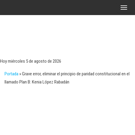
Saltar
A
al
l
contenido
t
e
r
Tecn
Noticias 
opinión
n
sobre
a
tecnologí
Hoy miércoles 5 de agosto de 2026
y
r
negocio
Portada
»
Grave error, eliminar el principio de paridad constitucional en el
l
llamado Plan B: Kenia López Rabadán
a
n
a
v
e
g
a