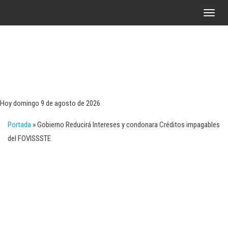
Saltar
A
al
l
contenido
t
e
r
Tecn
Noticias 
opinión
n
sobre
a
tecnologí
Hoy domingo 9 de agosto de 2026
y
r
negocio
Portada
»
Gobierno Reducirá Intereses y condonara Créditos impagables
l
del FOVISSSTE
a
n
a
v
e
g
a