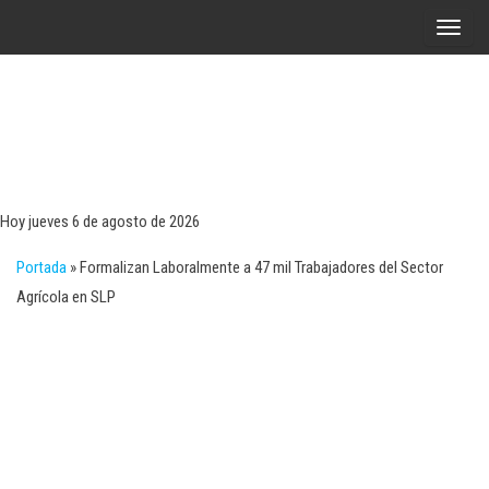
Saltar
A
al
l
contenido
t
e
r
Tecn
Noticias 
opinión
n
sobre
a
tecnologí
Hoy jueves 6 de agosto de 2026
y
r
negocio
Portada
»
Formalizan Laboralmente a 47 mil Trabajadores del Sector
l
Agrícola en SLP
a
n
a
v
e
g
a