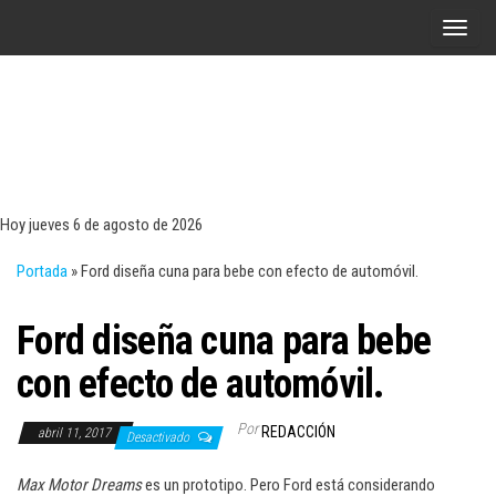
Saltar
A
al
l
contenido
t
e
r
Tecn
Noticias 
opinión
n
sobre
a
tecnologí
Hoy jueves 6 de agosto de 2026
y
r
negocio
Portada
»
Ford diseña cuna para bebe con efecto de automóvil.
l
a
Ford diseña cuna para bebe
n
a
con efecto de automóvil.
v
e
Por
REDACCIÓN
abril 11, 2017
Desactivado
g
a
Max Motor Dreams
es un prototipo. Pero Ford está considerando